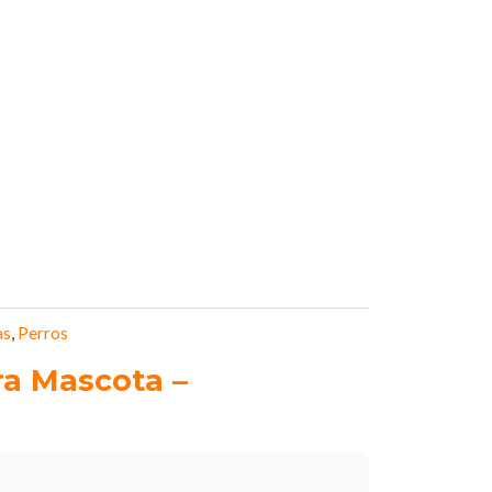
as
,
Perros
ra Mascota –