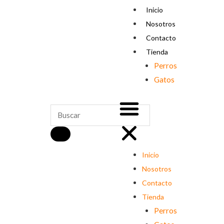
Ir
Menu
Inicio
al
Nosotros
contenido
Contacto
Tienda
Perros
Gatos
SEARCH
Search
Inicio
Nosotros
Contacto
Tienda
Perros