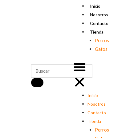
Ir
Menu
Inicio
al
Nosotros
contenido
Contacto
Tienda
Perros
Gatos
SEARCH
Search
Inicio
Nosotros
Contacto
Tienda
Perros